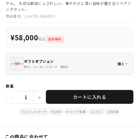
ヤル。 大切な節目にふさわしい、華やかさと深い旨味が響き合うペアリ
ングセット。
商品番号:
jcor20-dop2015
¥58,000
税込
送料無料
ギフトオプション
開く
熨斗・メッセージカード（無料）
数量
−
＋
カートに入れる
クレジットカード
PayPal
キャリア決済
コンビニ
QR決済
この商品に合わせて