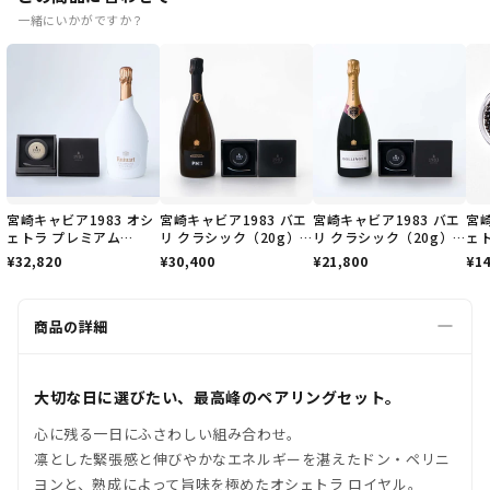
一緒にいかがですか？
宮崎キャビア1983 オシ
宮崎キャビア1983 バエ
宮崎キャビア1983 バエ
宮崎
ェトラ プレミアム
リ クラシック（20g）&
リ クラシック（20g）&
ェ
(20g) & ルイナール ブ
ボランジェ PN VZ19
ボランジェ Special
¥32,820
¥30,400
¥21,800
¥14
ラン・ド・ブラン セカ
(750ml)
Cuvée（スペシャル・キ
ンドスキン ケース入り
ュヴェ）
商品の詳細
大切な日に選びたい、
最高峰のペアリングセット。
心に残る一日にふさわしい組み合わせ。
凛とした緊張感と伸びやかなエネルギーを湛えたドン・ペリニ
ヨンと、熟成によって旨味を極めたオシェトラ ロイヤル。