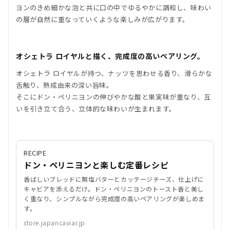
ヨンのきめ細かな泡と共に口の中でゆるやかに調和し、味わい
の層が自然に重なっていくような楽しみが広がります。
オシェトラ ロイヤルと描く、
完成度の高いペアリング。
オシェトラ ロイヤルが持つ、ナッツを思わせる香り、滑らかな
舌触り、熟成由来の深い旨味。
そこにドン・ペリニヨンの伸びやかな酸と果実味が重なり、互
いを引き立て合う、立体的な味わいが生まれます。
RECIPE
ドン・ペリニヨンと楽しむ定番レシピ
香ばしいブレッドに無塩バターとカッテージチーズ、仕上げに
キャビアを添えるだけ。ドン・ペリニヨンのトースト香と美し
く重なり、シンプルながら完成度の高いペアリングが楽しめま
す。
store.japancaviar.jp