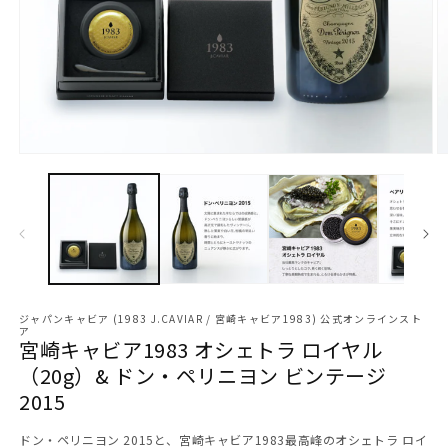
モ
ー
ダ
ル
で
メ
デ
ィ
ア
ジャパンキャビア (1983 J.CAVIAR / 宮崎キャビア1983) 公式オンラインスト
ア
(1)
(2
宮崎キャビア1983 オシェトラ ロイヤル
を
（20g）& ドン・ペリニヨン ビンテージ
開
く
2015
ドン・ペリニヨン 2015と、宮崎キャビア1983最高峰のオシェトラ ロイ