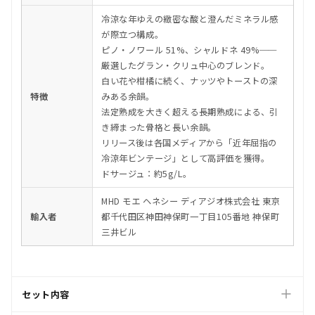
冷涼な年ゆえの緻密な酸と澄んだミネラル感
が際立つ構成。
ピノ・ノワール 51%、シャルドネ 49%──
厳選したグラン・クリュ中心のブレンド。
白い花や柑橘に続く、ナッツやトーストの深
特徴
みある余韻。
法定熟成を大きく超える長期熟成による、引
き締まった骨格と長い余韻。
リリース後は各国メディアから「近年屈指の
冷涼年ビンテージ」として高評価を獲得。
ドサージュ：約5g/L。
MHD モエ ヘネシー ディアジオ株式会社 東京
輸入者
都千代田区神田神保町一丁目105番地 神保町
三井ビル
セット内容