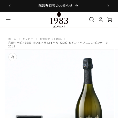
コンテ
ンツに
配送遅延等のお知らせ
な
進む
ホーム
キャビア
お得なセット商品
宮崎キャビア1983 オシェトラ ロイヤル（20g）& ドン・ペリニヨン ビンテージ
2015
商品情
報にス
キップ