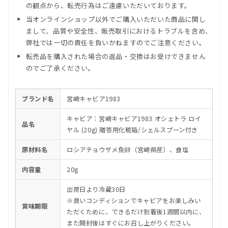
の観点から、転売行為はご遠慮いただいております。
当オンラインショップ以外でご購入いただいた商品に関し
まして、品質や安全性、販売取引におけるトラブルを含め、
弊社では一切の責任を負いかねますのでご注意ください。
転売品を購入された場合の返品・交換はお受けできません
のでご了承ください。
ブランド名
宮崎キャビア1983
キャビア：宮崎キャビア1983 オシェトラ ロイ
品名
ヤル (20g) 贈答用化粧箱/シェルスプーン付き
原材料名
ロシアチョウザメ魚卵（宮崎県産）、食塩
内容量
20g
出荷日より冷蔵30日
※良いコンディションでキャビアをお楽しみい
賞味期限
ただくために、できるだけ到着後1週間以内に、
また開封後はすぐにお召し上がりください。