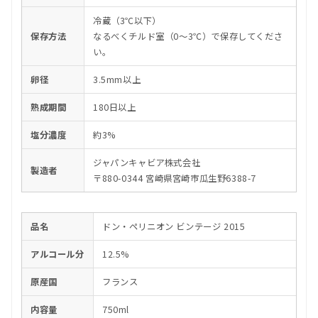
冷蔵（3℃以下）
保存方法
なるべくチルド室（0〜3℃）で保存してくださ
い。
卵径
3.5mm以上
熟成期間
180日以上
塩分濃度
約3%
ジャパンキャビア株式会社
製造者
〒880-0344 宮崎県宮崎市瓜生野6388-7
品名
ドン・ペリニオン ビンテージ 2015
アルコール分
12.5%
原産国
フランス
内容量
750ml