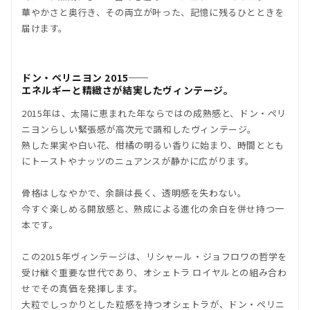
華やかさと奥行き、その両立が叶った、記憶に残るひとときを
届けます。
ドン・ペリニヨン 2015──
エネルギーと精緻さが結実した
ヴィンテージ。
2015年は、太陽に恵まれた年ならではの成熟感と、ドン・ペリ
ニヨンらしい緊張感が高次元で調和したヴィンテージ。
熟した果実や白い花、柑橘の明るい香りに始まり、時間ととも
にトーストやナッツのニュアンスが静かに広がります。
骨格はしなやかで、余韻は長く、透明感を失わない。
今すぐ楽しめる開放感と、熟成による進化の余白を併せ持つ一
本です。
この2015年ヴィンテージは、リシャール・ジョフロワの哲学を
受け継ぐ重要な世代であり、オシェトラ ロイヤルとの組み合わ
せでその真価を発揮します。
大粒でしっかりとした粒感を持つオシェトラが、ドン・ペリニ