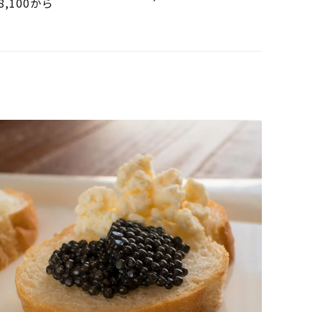
通常価格
8,100
から