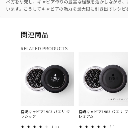
べ方を研究し、キャビア作りの豊富な経験を活かしながら、
います。こうしてキャビアの魅力を最大限に引き出すレシピ
関連商品
RELATED PRODUCTS
宮崎キャビア1983 バ
宮崎キャビア1983 
エリ クラシック
エリ プレミアム
宮崎キャビア1983 バエリ ク
宮崎キャビア1983 バエリ 
ラシック
レミアム
10 レビュー数の合計
1 レビ
(10)
(1)