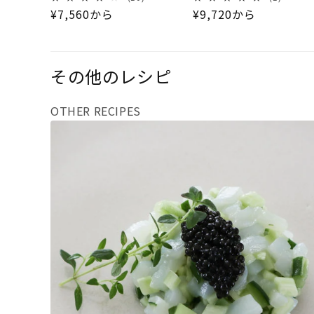
通常価格
通常価格
¥7,560
から
¥9,720
から
その他のレシピ
OTHER RECIPES