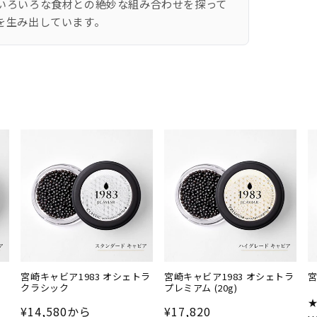
いろいろな食材との絶妙な組み合わせを探って
を生み出しています。
バ
宮崎キャビア1983 オ
宮崎キャビア1983 オ
シェトラ クラシック
シェトラ プレミアム
(20g)
売り切れ
プ
宮崎キャビア1983 オシェトラ
宮崎キャビア1983 オシェトラ
宮
クラシック
プレミアム (20g)
通常価格
通常価格
¥14,580
から
¥17,820
ュー数の合計